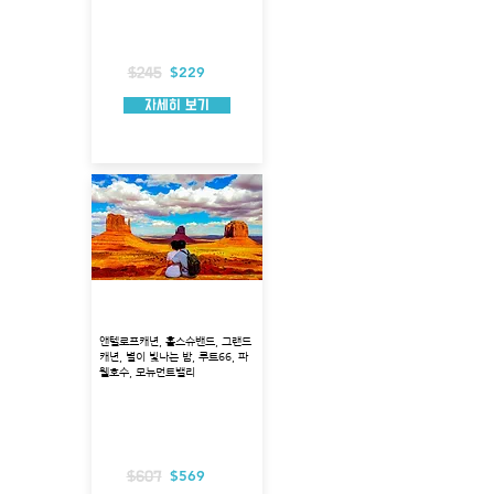
출발지 : 라스베가스
소요 시간 : 10시간
출발 시간 : 오전 9시(조정 가능)
포함 사항 : 생수, 입장료,호텔픽업
불 포함 사항 : 가이드 팁
$229
$245
자세히 보기
모뉴먼트밸리 1박2일 투어
앤텔로프캐년, 홀스슈밴드, 그랜드
캐년, 별이 빛나는 밤, 루트66, 파
웰호수, 모뉴먼트밸리
출발지 : 라스베가스
소요시간 : 1박2일
출발 시간 : 오전 6시
포함 사항 : 입장료, 3성급 호텔, 호텔픽업
불포함 사항 : 식사, 가이드팁
$569
$607