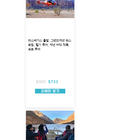
그랜드캐년 웨스트림 헬기
착륙 + 보트 투어
라스베가스 출발, 그랜드캐년 웨스
트림, 헬기 투어, 캐년 바닥 착륙,
보트 투어
출발지 : 볼더 시티
투어코스 : 그랜드캐년 바닥 착륙
투어시각 : 오전 7시
총 소요시간 : 약 10시간 소요
헬리콥터 탑승시간 : 약 70분
포함 사항 : 보트투어, 식사, 호텔픽업
$733
$769
자세히 보기