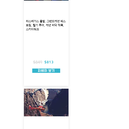
웨스트림 헬기착륙 + 보트
+ 스카이워크 투어
라스베가스 출발, 그랜드캐년 웨스
트림, 헬기 투어, 캐년 바닥 착륙,
스카이워크
출발지 : 볼더 시티
투어코스 : 후버댐/미드호수/모하비사막 상
공, 협곡아래, 이글 포인트
투어시각 : 9:00, 11:30
총 소요시간 : 약 7시간 소요
헬리콥터 탑승시간 : 약 70분
포함사항 : 스카이워크,
$813
$849
자세히 보기
웨스트림 헬기 + 라스베가
스 스트립 상공 투어