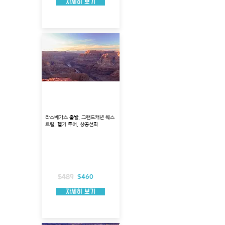
자세히 보기
웨스트림 헬기 상공 선회
투어
라스베가스 출발, 그랜드캐년 웨스
트림, 헬기 투어, 상공선회
출발지: 볼더 시티
투어코스: 미드호수, 후버댐, 모하비사막
투어시각: 7:00, 16:00
총 소요시간: 약 4시간 소요
헬리콥터 탑승시간: 70분
포함사항: 호텔픽업
$460
$489
자세히 보기