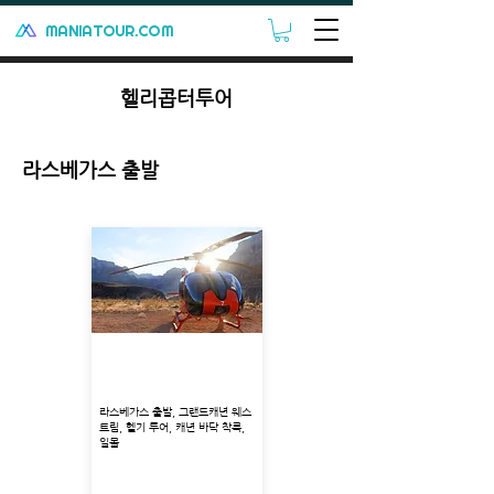
MANIATOUR.COM
헬리콥터투어
​라스베가스 출발
그랜드캐년 웨스트림 헬기
착륙 일몰 투어
라스베가스 출발, 그랜드캐년 웨스
트림, 헬기 투어, 캐년 바닥 착륙,
일몰
출발지 : 볼더 시티
투어코스: 웨스트림 착륙, 선셋