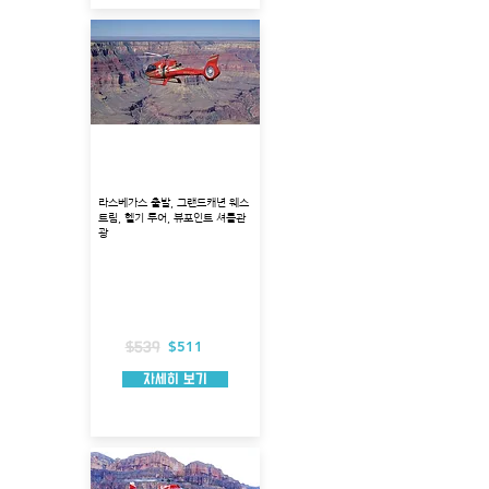
그랜드캐년 웨스트림 헬기
+ 뷰포인트 투어
라스베가스 출발, 그랜드캐년 웨스
트림, 헬기 투어, 뷰포인트 셔틀관
광
출발지 : 볼더 시티
투어코스 : 후버댐, 미드 호수, 그랜드캐년
투어시각 : 9:00, 11:30
총 소요시간 : 약 7시간
헬리콥터 탑승시간 : 약 70분
포함 사항 : 입장료, 호텔픽업
$511
$539
자세히 보기