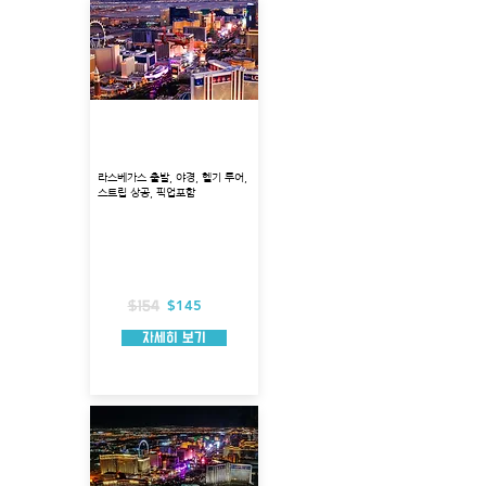
라스베가스 야경 헬기 투
어 (교통편 포함)
라스베가스 출발, 야경, 헬기 투어,
스트립 상공, 픽업포함
출발지 : 라스베가스
투어코스: 라스베가스 상공선회
투어시각: 20:30
총 소요시간 : 약 1시간 30분
헬리콥터 탑승시간 : 약 15분
포함 사항 : 호텔 픽업
$145
$154
자세히 보기