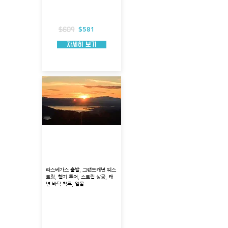
투어시각: 오후 17:45분
총 소요시간: 약 4시간 30분
헬리콥터 탑승시간: 약 70분
포함 사항 : 호텔 픽업
$581
$609
자세히 보기
웨스트림 헬기 착륙 + 라
스베가스 스트립상공 + 일
몰 투어
라스베가스 출발, 그랜드캐년 웨스
트림, 헬기 투어, 스트립 상공, 캐
년 바닥 착륙, 일몰
출발지 : 라스베가스
투어 코스 : 라스베가스 상공선회(일몰), 그랜
드캐년착륙
투어 시각 : 오후 17:30PM
총 소요시간 : 3시간 30분-4시간 소요(교통편
포함)