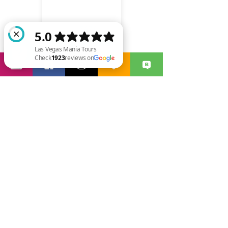
헬리콥터 탑승시간 : 약 25분- 30분
허머 지상 투어: 약 2시간
$427
$454
자세히 보기
Las Vegas Mania Tours Check 1923 reviews on Google
사우스림 헬기 투어
그랜드캐년 사우스림 출발, 그랜드
캐년 사우스림, 그랜드캐년 노스
림, 헬기 투어, 20분 비행
출발지 : 그랜드캐년 사우스림
투어코스 : 사우스 림, 노스 림, 드래곤 코리더
등
투어시각 : 7:45 - 17:15(총 하루 15회 운행)
헬리콥터 탑승시간 : 약 25~30분