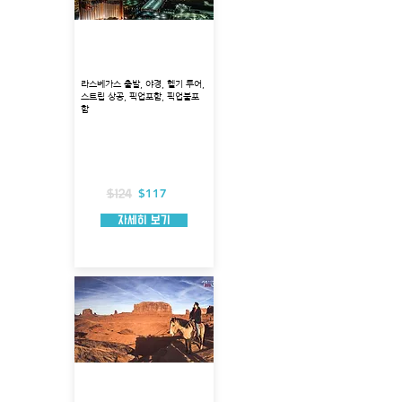
라스베가스 야경 헬기 투
어 (픽업 X)
라스베가스 출발, 야경, 헬기 투어,
스트립 상공, 픽업포함, 픽업불포
함
출발지 : 라스베가스
투어코스 : 라스베가스 스트립 상공
투어 시각 : 20:30
헬리콥터 탑승시간 : 약 15분
불포함 사항: 호텔 픽업
$117
$124
자세히 보기
그랜드서클 2박3일 투어