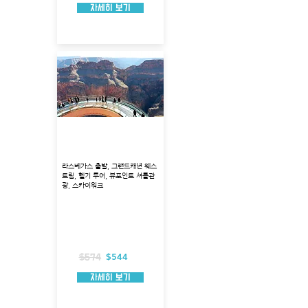
자세히 보기
그랜드캐년 웨스트림 헬기
+ 스카이워크 투어
라스베가스 출발, 그랜드캐년 웨스
트림, 헬기 투어, 뷰포인트 셔틀관
광, 스카이워크
출발지 : 볼더 시티
투어코스 : 후버댐, 미드호수, 그랜드캐년
투어시각 : 9:00, 11:30
총 소요시간 : 약 7시간 소요
헬리콥터 탑승시간 : 약 70분
포함 사항: 입장료, 스카이워크, 호텔 픽업
$544
$574
자세히 보기