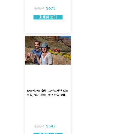
헬리콥터 탑승시간 : 약 90분
$675
$709
자세히 보기
그랜드캐년 웨스트림 헬기
착륙 + 피크닉 투어 (볼더
시티 출발)
라스베가스 출발, 그랜드캐년 웨스
트림, 헬기 투어, 캐년 바닥 착륙
출발지 : 볼더 시티
투어코스 : 그랜드캐년 착륙
투어시각 : 7:00, 9:15,11:30. 13:45,17:45
총 소요시간 : 약 4시간-4시간 30분 정도 소요
헬기 탑승시간 : 약 70분
포함사항 : 호텔 픽업
$543
$569