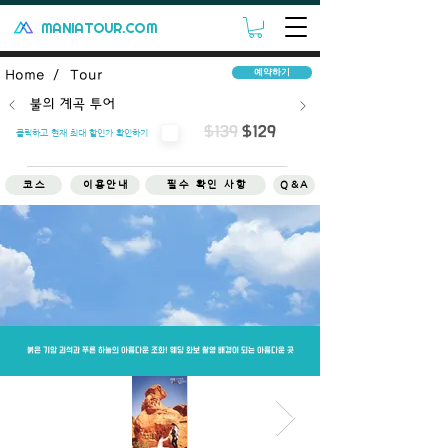
MANIATOUR.COM
예약하기
Home /
Tour
불의 계곡 투어
$139
$129
클릭하고 현재 최대 할인가 확인하기
코스
이용안내
필수 확인 사항
Q&A
취소/환불
투어차량
옵션
일정
붉은 기암 괴석과 푸른 하늘의 아름다운 조화! 웨딩 화보 촬영 배경이 되는 아름다운 곳