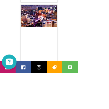
라스베가스 야경 투어
라스베가스 필수 코스만 모아
모아~ 짧고 강력하게!!
출발지 : 라스베가스
소요 시간 : 4시간
출발 시간 : 오후 5~7시경
포함 사항 : 생수, 호텔픽업
불 포함 사항 : 옵션투어 / 가이드
팁
Las Vegas Mania Tours Check 1923 reviews on Google
Read More
MANIATOUR.COM
070-8884-0707
(KR)