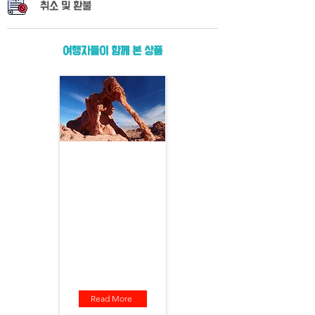
​취소 및 환불
여행자들이 함께 본 상품
불의 계곡 투어
붉은 기암 괴석과 푸른 하늘의
아름다운 조화! 웨딩 화보 촬
영 배경이 되는 아름다운 곳
출발지 : 라스베가스
소요 시간 : 5시간
출발 시간 : 오전 9시(조정 가능)
포함 사항 : 입장료, 생수, 호텔픽
업
불 포함 사항 : 가이드 팁
Read More