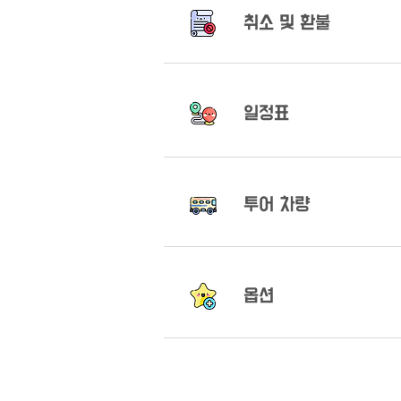
​취소 및 환불
​일정표
​투어 차량
옵션