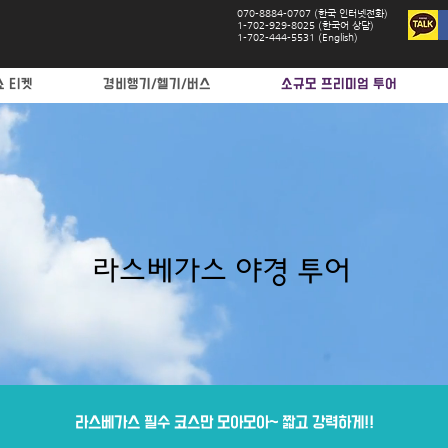
070-8884-0707 (한국 인터넷전화)
1-702-929-8025 (한국어 상담)
1-702-444-5531 (English)
쇼 티켓
경비행기/헬기/버스
소규모 프리미엄 투어
라스베가스 야경 투어
라스베가스 필수 코스만 모아모아~ 짧고 강력하게!!