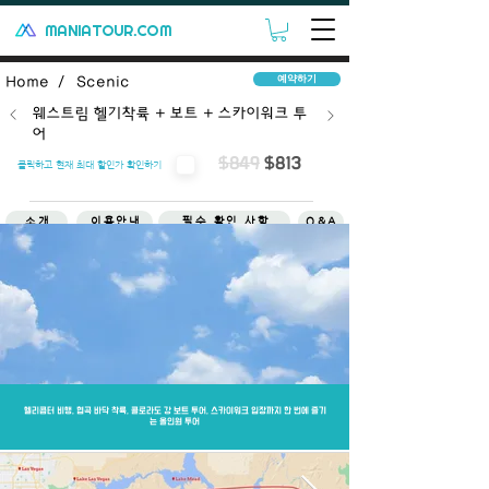
MANIATOUR.COM
예약하기
Home /
Scenic
웨스트림 헬기착륙 + 보트 + 스카이워크 투
어
$849
$813
클릭하고 현재 최대 할인가 확인하기
소개
이용안내
필수 확인 사항
Q&A
취소/환불
헬리콥터 비행, 협곡 바닥 착륙, 콜로라도 강 보트 투어, 스카이워크 입장까지 한 번에 즐기
는 올인원 투어