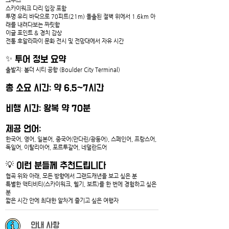
크루즈
스카이워크 다리 입장 포함
투명 유리 바닥으로 70피트(21m) 돌출된 절벽 위에서 1.6km 아
래를 내려다보는 짜릿함
이글 포인트 & 경치 감상
전통 후알라파이 문화 전시 및 전망대에서 자유 시간
✨ 투어 정보 요약
출발지: 볼더 시티 공항 (Boulder City Terminal)
총 소요 시간: 약 6.5~7시간
비행 시간: 왕복 약 70분
제공 언어:
한국어, 영어, 일본어, 중국어(만다린/광둥어), 스페인어, 프랑스어, 
독일어, 이탈리아어, 포르투갈어, 네덜란드어
💡 이런 분들께 추천드립니다
협곡 위와 아래, 모든 방향에서 그랜드캐년을 보고 싶은 분
특별한 액티비티(스카이워크, 헬기, 보트)를 한 번에 경험하고 싶은 
분
짧은 시간 안에 최대한 알차게 즐기고 싶은 여행자
안내 사항