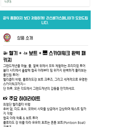
니다.
공식 홈페이지 보다 저렴하게! 라스베가스매니아가 도와드립
니다.
상품 소개
🚁 헬기 + 🚤 보트 + 🌉 스카이워크 완벽 패
키지
그랜드캐년을 하늘, 물, 절벽 위에서 모두 체험하는 프리미엄 투어
볼더 시티에서 출발해 협곡 아래부터 림 위까지 완벽하게 둘러보는 
올인원 투어!
헬리콥터 비행, 콜로라도강 보트 크루즈, 그리고 세계적으로 유명한 
스카이워크까지—
단 하루, 모든 각도에서 그랜드캐년의 감동을 만끽하세요.
📸 주요 하이라이트
최첨단 헬리콥터 비행
후버 댐, 미드 호수, 모하비 사막을 상공에서 감상하며 웨스트 림까
지 직행
협곡 아래 착륙 & 보트 투어
콜로라도 강 위를 따라 유유히 흐르는 폰툰 보트(Pontoon Boat) 