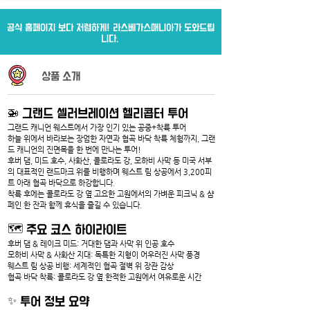
공식 홈페이지 보다 저렴하게! 라스베가스매니아가 도와드립
니다.
상품 소개
🚁 그랜드 셀러브레이션 헬리콥터 투어
그랜드 캐니언 웨스트에서 가장 인기 있는 공중+착륙 투어
하늘 위에서 바라보는 장엄한 자연과 협곡 바닥 착륙 체험까지, 그랜
드 캐니언의 진면목을 한 번에 만나는 투어!
후버 댐, 미드 호수, 사화산, 콜로라도 강, 모하비 사막 등 미국 서부
의 대표적인 랜드마크 위를 비행하며 웨스트 림 상공에서 3,200피
트 아래 협곡 바닥으로 하강합니다.
착륙 후에는 콜로라도 강 옆 고요한 고원에서의 가벼운 피크닉 & 샴
페인 한 잔과 함께 휴식을 즐길 수 있습니다.
🗺️ 주요 코스 하이라이트
후버 댐 & 레이크 미드: 거대한 댐과 사막 위 인공 호수
모하비 사막 & 사화산 지대: 독특한 지형이 어우러진 사막 풍경
웨스트 림 상공 비행: 세계적인 협곡 절벽 위 장관 감상
협곡 바닥 착륙: 콜로라도 강 옆 한적한 고원에서 여유로운 시간
✨ 투어 정보 요약