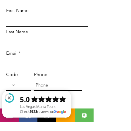
First Name
Last Name
Email
Code
Phone
Select a date
Time
Las Vegas Mania Tours Check 1923 reviews on Google