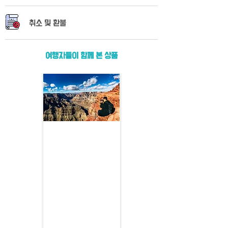
​취소 및 환불
여행자들이 함께 본 상품
그랜드캐년 웨스트림 VIP
투어
라스베가스에서 2시간 반, 그
랜드캐년의 감동을 VIP로 만
나다
출발지 : 라스베가스
소요 시간 : 10시간
출발 시간 : 오전 9시(조정 가능)
포함 사항 : 생수, 입장료,호텔픽
업
불 포함 사항 : 가이드 팁