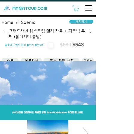
MANIATOUR.COM
예약하기
Home /
Scenic
그랜드캐년 웨스트림 헬기 착륙 + 피크닉 투
어 (볼더시티 출발)
$569
$543
클릭하고 현재 최대 할인가 확인하기
소개
이용안내
필수 확인 사항
Q&A
취소/환불
4,000피트 아래에서의 특별한 경험, Grand Celebration 투어로 떠나세요.