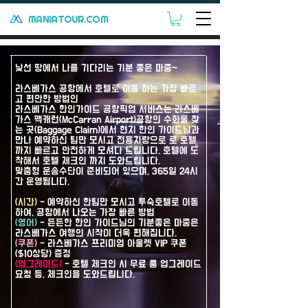
MANIATOUR.COM
낯선 땅에서 나를 기다리는 기분 좋은 마중~
라스베가스 공항에서 호텔로 이동 하는 가장 빠르
고 편안한 방법인
라스베가스 한인가이드 공항픽업 서비스는 라스베
가스 맥캐런(McCarran Airport)공항의 수화물 찾
는 곳(Baggage Claim)에서 현지 한인 가이드님과
만나 예약하신 팀만 모시고 전용차량으로 로 호텔
까지 빠르고 안전하게 모셔다 드립니다. 호텔에 도
착해서 호텔 체크인 까지 도와드립니다.
맞춤형 운송수단이 준비되어 있으며, 365일 24시
간 운영됩니다.​
(시간)
- 예약하신 한팀만 모시고 투숙호텔로 이동
하여, 공항에서 나오는 가장 빠른 방법
(영어)
- 든든한 한인 가이드님의 기분좋은 마중은
라스베가스 여행의 시작이 더욱 편해집니다.
(쿠폰)
- 라스베가스 프리미엄 아울렛 VIP 쿠폰
($10상당) 증정
​(업그레이드)
- 호텔 체크인 시 무료 룸 업그레이드
요청 등, 체크인을 도와드립니다.