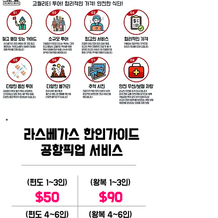
라스베가스 한인가이드
공항픽업
서비스
(편도 1~3인)
(왕복 1~3인)
$50
$90
(편도 4~6인)
(왕복 4~6인)