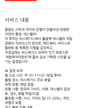
서비스 내용
끝없는 사막과 대지의 균열이 만들어낸 장엄한
자연의 풍경, 데스밸리!
이 투어는 라스베가스에서 출발해 데스밸리 국립
공원의 자브리스키 포인트, 배드워터, 아티스트
팔레트 등 독특한 지형을 감상하고,
귀경길에는 라스베가스 외곽의 인기 포토스팟
‘세븐매직마운틴’에 들러 감성 가득한 사진을 남
기는 일정입니다.
📅 일정 요약
총 소요 시간: 약 10~11시간 (당일 투어)
출발 장소: 라스베가스 주요 호텔
숙박 포함: 해당 없음
포함 사항: 한국어 가이드, 차량, 데스밸리 입장
료, 생수, 호텔 픽업/드랍
불포함 사항: 식사, 가이드 팁(15~20%), 개인
여행자 보험
최소 출발 인원: 4명