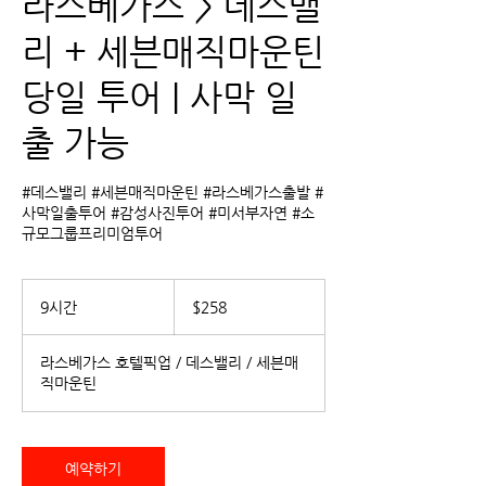
라스베가스 > 데스밸
리 + 세븐매직마운틴
당일 투어 | 사막 일
출 가능
#데스밸리 #세븐매직마운틴 #라스베가스출발 #
사막일출투어 #감성사진투어 #미서부자연 #소
규모그룹프리미엄투어
258
US
9시간
9
$258
dollars
시
간
라스베가스 호텔픽업 / 데스밸리 / 세븐매
직마운틴
예약하기