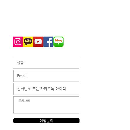
070-8884-0707
(KR)
1-702-929-8025
(KR
)
1-702-444-5531
(US)
info@maniatour.com
Kakao Talk: LASVEGASMANIA
여행문의