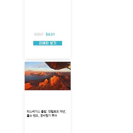
출발지 : 라스베가스
투어코스 : 모하비사막, 후버댐, 그랜드캐년
웨스트림
투어시각 : 7:15, 9:00, 13:00
총 소요시간 : 약 7시간 소요
경비행기 탑승시간 : 약 70분
헬기 탑승시간 : 약 5~7분
보트 탑승시간 : 약 15분
포함사항 : 호텔 픽업
$631
$659
자세히 보기
앤텔로프캐년 + 홀슈밴드
경비행기 투어
라스베가스 출발, 앤텔로프 캐년,
홀슈 밴드, 경비행기 투어
출발지 : 라스베가스
투어코스 : 홀슈밴드 전망, 앤텔로프캐년
투어시각 : 오전 6:30