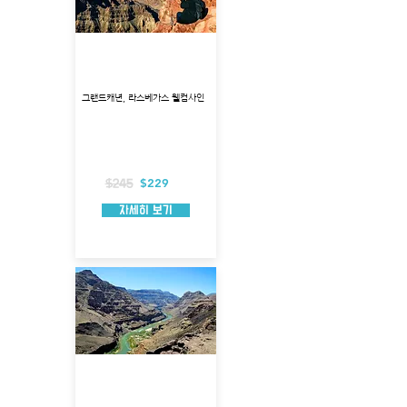
그랜드캐년 웨스트림 VIP
투어
그랜드캐년, 라스베가스 웰컴사인
출발지 : 라스베가스
소요 시간 : 10시간
출발 시간 : 오전 9시(조정 가능)
포함 사항 : 생수, 입장료,호텔픽업
불 포함 사항 : 가이드 팁
$229
$245
자세히 보기
그랜드캐년 노스림 경비행
기 + 지상투어