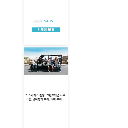
출발지 : 라스베가스
투어코스 : 웨스트림, 후버댐, 미드호수
투어시각 : 7:15, 9:00, 13:00
총 소요시간 : 약7시간 소요
경비행기 탑승시간 : 약 70분
포함 사항 : 스카이워크, 입장권, 호텔 픽업
$435
$459
자세히 보기
그랜드캐년 사우스림 경비
행기 + 허머 투어
라스베가스 출발, 그랜드캐년 사우
스림, 경비행기 투어, 허머 투어
출발지 : 볼더 시티
투어코스 : 그랜드캐년 사우스림, 후버댐, 미
드호수
투어시각 : 오전 11:15
총 소요시간 : 약 10시간
경비행기 탑승시간 : 약 2시간 30분
험머 탑승시간: 약 3시간