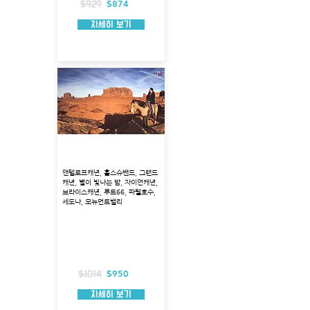
$874
$929
자세히 보기
그랜드서클 2박3일 투어
앤텔로프캐년, 홀스슈밴드, 그랜드
캐년, 별이 빛나는 밤, 자이언캐년,
브라이스캐년, 루트66, 파웰호수,
세도나, 모뉴먼트밸리
출발지 : 라스베가스
소요 시간 : 2박 3일
출발 시간 : 오전 5시
포함 사항 : 3성급 호텔, 생수, 입장료, 호텔픽
업
불포함 사항 : 식사, 가이드 팁
$950
$1014
자세히 보기