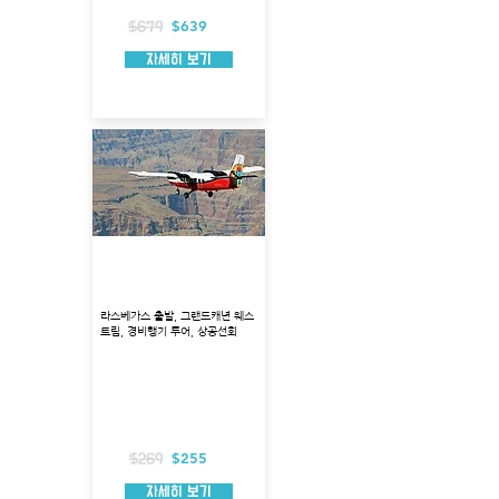
포함 사항 : 국립공원 입장권, 박스 밀 제공
$639
$679
자세히 보기
그랜드캐년 웨스트림 경비
행기 상공 선회 투어
라스베가스 출발, 그랜드캐년 웨스
트림, 경비행기 투어, 상공선회
출발지 : 라스베가스
투어코스 : 모하비사막, 후버댐 , 미드호수, 그
랜드캐년상공
투어시각 : 7:30, 15:30
총 소요시간 : 약 4시간 소요
경비행기 탑승시간 : 약 70분
포함사항 : 호텔 픽업
$255
$269
자세히 보기