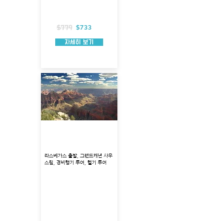
총 소요시간 : 약 9시간 소요
탑승시간 : 약 3시간
포함 사항 : 홀스슈밴드 셔틀, 앤텔롭캐년 입
장권, 호텔픽업
$733
$779
자세히 보기
그랜드캐년 사우스림 경비
행기 + 헬기 투어
라스베가스 출발, 그랜드캐년 사우
스림, 경비행기 투어, 헬기 투어
출발지 : 라스베가스
투어코스 : 그랜드캐년, 후버댐,미드호수
투어시각 : 오전 11:15
총 소요시간 : 약 9시간 30분 소요
경비행기 탑승시간 : 약 2시간 20분
헬기 탑승시간 : 약 25-30분
험머 탑승시간 : 약 2시간 45분
포함사항 : 호텔 픽업