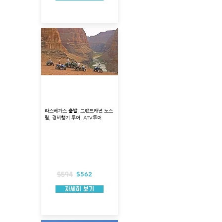
그랜드캐년 노스림 경비행
기 + 셀프 ATV 투어
라스베가스 출발, 그랜드캐년 노스
림, 경비행기 투어, ATV투어
출발지 : 라스베가스
투어코스 : 후버 댐, 미드 호수, 콜로라도 강
상공
투어시각 : 오전 8:00
총 소요시간 : 약 8시간 소요
경비행기 탑승시간 : 약 3시간
포함 사항 : ATV, 점심식사, 호텔픽업
$562
$594
자세히 보기